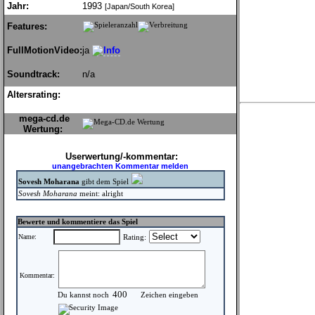
Jahr:
1993
[Japan/South Korea]
Features:
FullMotionVideo:
ja
Soundtrack:
n/a
Altersrating:
mega-cd.de
Wertung:
Userwertung/-kommentar:
unangebrachten Kommentar melden
Sovesh Moharana
gibt dem Spiel
Sovesh Moharana
meint: alright
Bewerte und kommentiere das Spiel
Name:
Rating:
Kommentar:
Du kannst noch
Zeichen eingeben