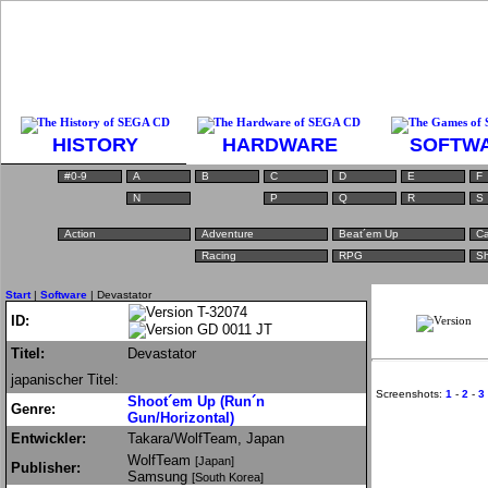
HISTORY
HARDWARE
SOFTW
#0-9
A
B
C
D
E
F
N
P
Q
R
S
Action
Adventure
Beat´em Up
Ca
Racing
RPG
Sh
Start
|
Software
| Devastator
T-32074
ID:
GD 0011 JT
Titel:
Devastator
japanischer Titel:
Screenshots:
1
-
2
-
3
Shoot´em Up (Run´n
Genre:
Gun/Horizontal)
Entwickler:
Takara/WolfTeam, Japan
WolfTeam
[Japan]
Publisher:
Samsung
[South Korea]