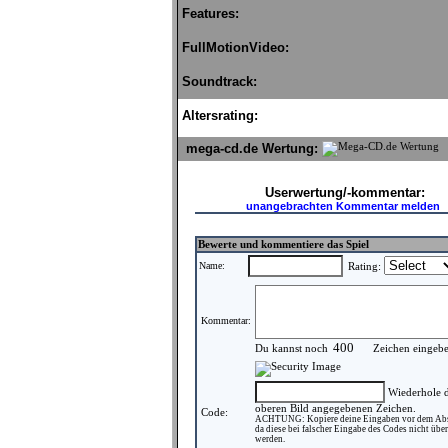
Features:
FullMotionVideo:
Soundtrack:
Altersrating:
mega-cd.de Wertung:
Userwertung/-kommentar:
unangebrachten Kommentar melden
Bewerte und kommentiere das Spiel
Name:
Rating:
Kommentar:
Du kannst noch
Zeichen eingeb
Wiederhole d
oberen Bild angegebenen Zeichen.
Code:
ACHTUNG: Kopiere deine Eingaben vor dem Ab
da diese bei falscher Eingabe des Codes nicht ü
werden.