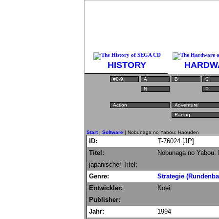
HISTORY
HARDW
#0-9
A
B
C
N
P
Action
Adventure
Racing
Start
|
Software
| Nobunaga no Yabou: Haouden
ID:
T-76024 [JP]
Titel:
Nobunaga no Yabou:
japanischer Titel:
Genre:
Strategie (Rundenbas
Entwickler:
Koei
Publisher:
Jahr:
1994