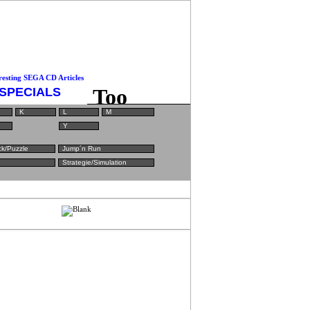
SPECIALS
K
L
M
Y
ck/Puzzle
Jump´n Run
Strategie/Simulation