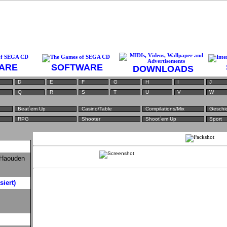
ARE
SOFTWARE
DOWNLOADS
D
E
F
G
H
I
J
Q
R
S
T
U
V
W
Beat´em Up
Casino/Table
Compilations/Mix
Geschi
RPG
Shooter
Shoot´em Up
Sport
 Haouden
iert)